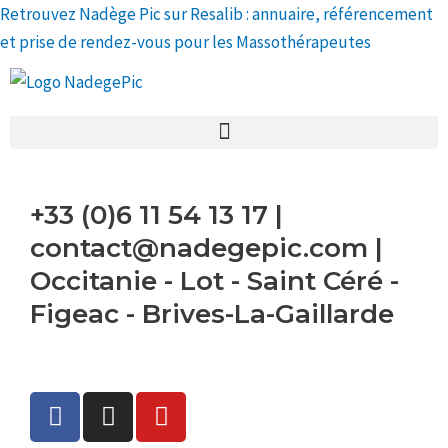
Retrouvez Nadège Pic sur Resalib : annuaire, référencement
et prise de rendez-vous pour les Massothérapeutes
+33 (0)6 11 54 13 17 |
contact@nadegepic.com |
Occitanie - Lot - Saint Céré -
Figeac - Brives-La-Gaillarde
F
I
Y
a
n
o