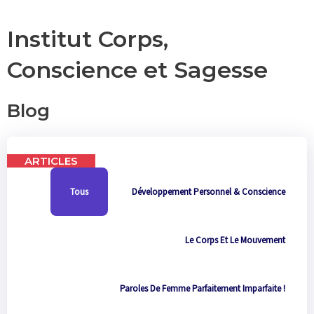
c
s
u
e
t
t
Institut Corps,
b
a
u
o
g
b
Conscience et Sagesse
o
r
e
k
a
m
Blog
ARTICLES
Tous
Développement Personnel & Conscience
Le Corps Et Le Mouvement
Paroles De Femme Parfaitement Imparfaite !