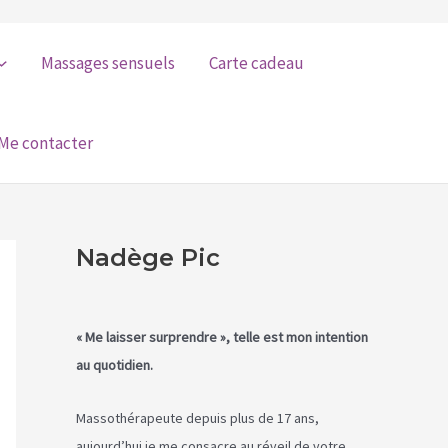
Massages sensuels
Carte cadeau
Me contacter
Nadège Pic
« Me laisser surprendre », telle est mon intention
au quotidien.
Massothérapeute depuis plus de 17 ans,
aujourd’hui je me consacre au réveil de votre