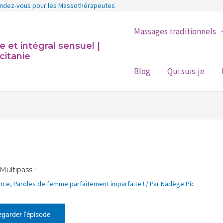
rendez-vous pour les Massothérapeutes
Massages traditionnels
et intégral sensuel |
citanie
Blog
Qui suis-je
ultipass !
nce
,
Paroles de femme parfaitement imparfaite !
/ Par
Nadège Pic
garder l’épisode