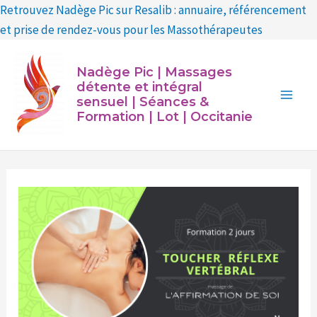
Aller
Retrouvez Nadège Pic sur Resalib : annuaire, référencement
au
et prise de rendez-vous pour les Massothérapeutes
contenu
Main
Nadège Pic | Massages
Men
détente et intégral
sensuel | Séances &
Formation | Lot | Occitanie